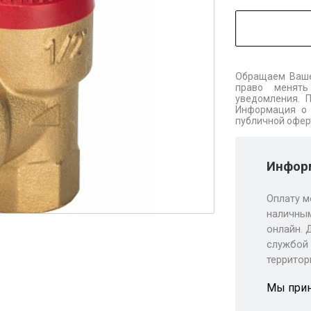
Обращаем Ваше
право менять
уведомления. 
Информация о 
публичной офер
Информ
Оплату м
наличным
онлайн. 
службой 
территор
Мы при