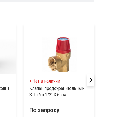
Нет в наличии
Не
lli 1
Клапан предохранительный
Клап
STI г/ш 1/2" 3 бара
STOU
По запросу
По 