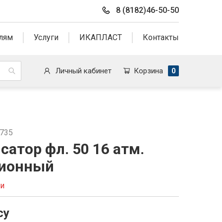
8 (8182)46-50-50
лям
Услуги
ИКАПЛАСТ
Контакты
Личный кабинет
Корзина
0
6735
атор фл. 50 16 атм.
ионный
ии
су