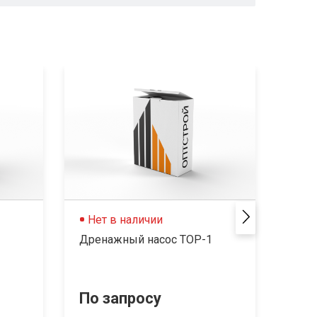
Нет в наличии
Не
Дренажный насос TOP-1
Кату
AC22
Ø16.
По запросу
По 