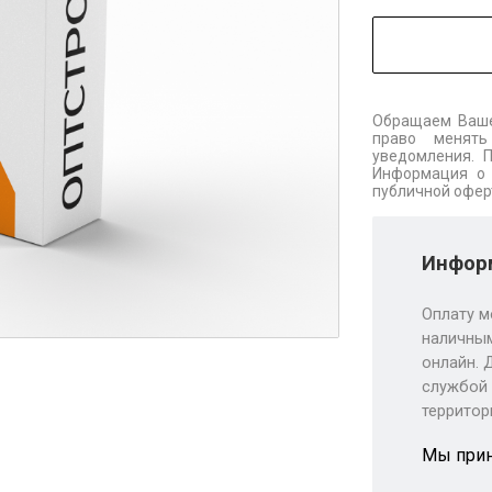
Обращаем Ваше
право менять
уведомления. 
Информация о 
публичной офер
Информ
Оплату м
наличным
онлайн. 
службой 
территор
Мы при