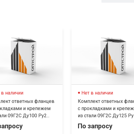
 в наличии
Нет в наличии
лект ответных фланцев
Комплект ответных фла
окладками и крепежем
с прокладками и крепе
али 09Г2С Ду100 Py2...
из стали 09Г2С Ду125 Py1
запросу
По запросу