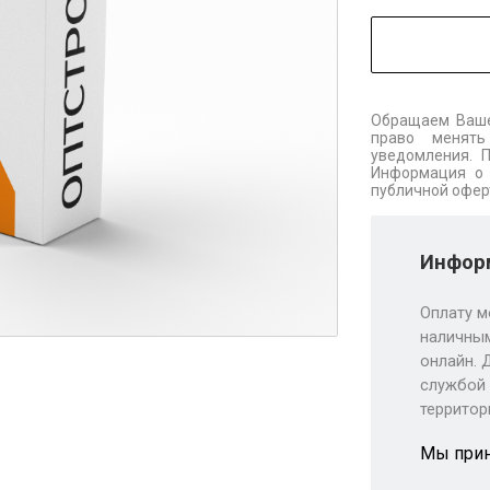
Обращаем Ваше
право менять
уведомления. 
Информация о 
публичной офер
Информ
Оплату м
наличным
онлайн. 
службой 
территор
Мы при