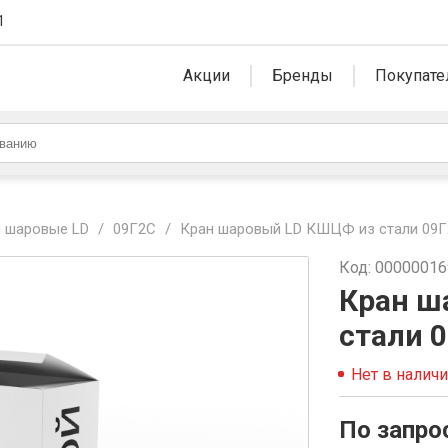
1
Акции
Бренды
Покупате
 шаровые LD
/
09Г2С
/
Кран шаровый LD КШЦФ из стали 09Г2
Код: 0000001
Кран ш
стали 0
Нет в налич
По запро