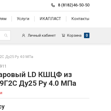
8 (8182)46-50-50
лям
Услуги
ИКАПЛАСТ
Контакты
Личный кабинет
Корзина
0
С Ду25 Py 4.0 МПа
6911
аровый LD КШЦФ из
9Г2С Ду25 Py 4.0 МПа
ии
су