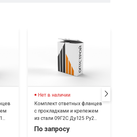
Нет в наличии
Не
нцев
Комплект ответных фланцев
Комп
жем
с прокладками и крепежем
с пр
...
из стали 09Г2С Ду125 Py2...
из с
По запросу
По 