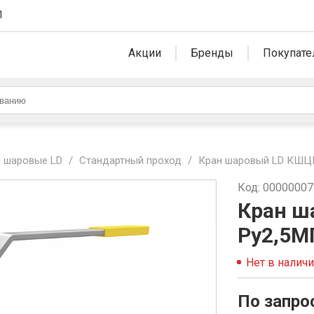
1
Акции
Бренды
Покупате
 шаровые LD
/
Стандартный проход
/
Кран шаровый LD КШЦП
Код: 0000000
Кран ш
Ру2,5М
Нет в налич
По запро