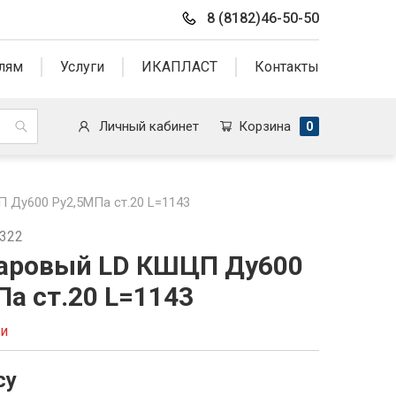
8 (8182)46-50-50
лям
Услуги
ИКАПЛАСТ
Контакты
Личный кабинет
Корзина
0
 Ду600 Ру2,5МПа ст.20 L=1143
7322
аровый LD КШЦП Ду600
Па ст.20 L=1143
ии
су