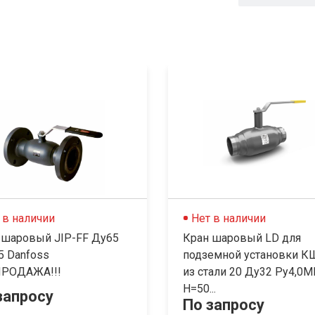
 в наличии
Нет в наличии
 шаровый JIP-FF Ду65
Кран шаровый LD для
5 Danfoss
подземной установки 
РОДАЖА!!!
из стали 20 Ду32 Ру4,0
Н=50...
запросу
По запросу