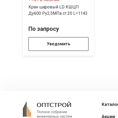
Кран шаровый LD КШЦП
Ду600 Ру2,5МПа ст.20 L=1143
По запросу
Уведомить
Катало
Акции