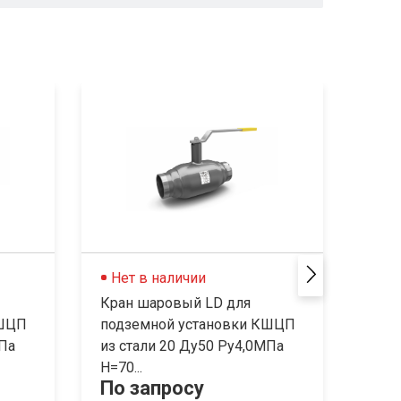
Нет в наличии
Не
Кран шаровый LD для
Кран
КШЦП
подземной установки КШЦП
под
МПа
из стали 20 Ду50 Ру4,0МПа
из с
Н=70...
Н=70.
По запросу
По 