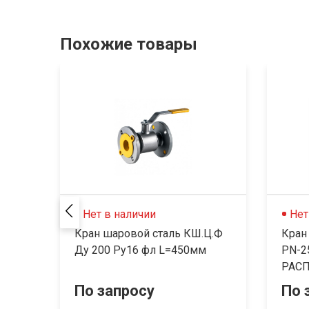
Похожие товары
Нет в наличии
Нет
Кран шаровой сталь КШ.Ц.Ф
Кран
Ду 200 Ру16 фл L=450мм
PN-2
РАСП
По запросу
По 