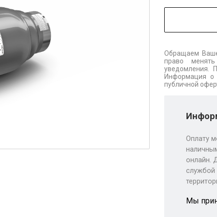
Обращаем Ваше
право менять
уведомления. 
Информация о 
публичной офер
Информ
Оплату м
наличным
онлайн. 
службой 
территор
Мы при