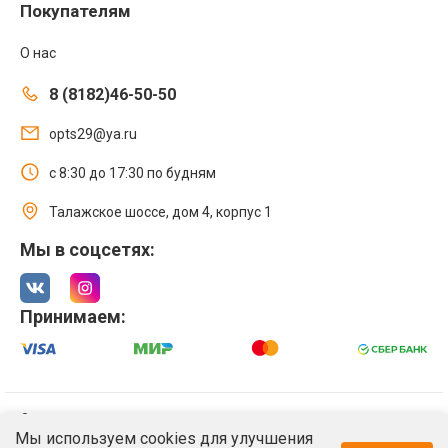
Покупателям
О нас
8 (8182)46-50-50
opts29@ya.ru
с 8:30 до 17:30 по будням
Талажское шоссе, дом 4, корпус 1
Мы в соцсетях:
Принимаем:
© 2021 Интернет магазин ООО «Оптстрой 29»
Мы используем cookies для улучшения
Политика обработки персональных данных