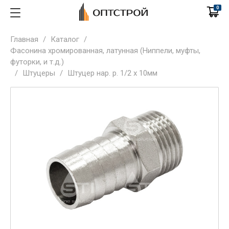
0
Главная
/
Каталог
/
Фасонина хромированная, латунная (Ниппели, муфты,
футорки, и т.д.)
/
Штуцеры
/
Штуцер нар. р. 1/2 х 10мм