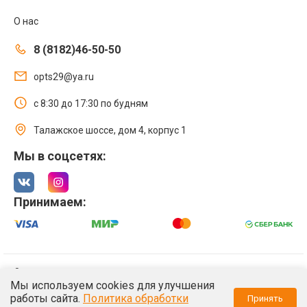
О нас
8 (8182)46-50-50
opts29@ya.ru
с 8:30 до 17:30 по будням
Талажское шоссе, дом 4, корпус 1
Мы в соцсетях:
Принимаем:
© 2021 Интернет магазин ООО «Оптстрой 29»
Мы используем cookies для улучшения
Политика обработки персональных данных
работы сайта.
Политика обработки
Принять