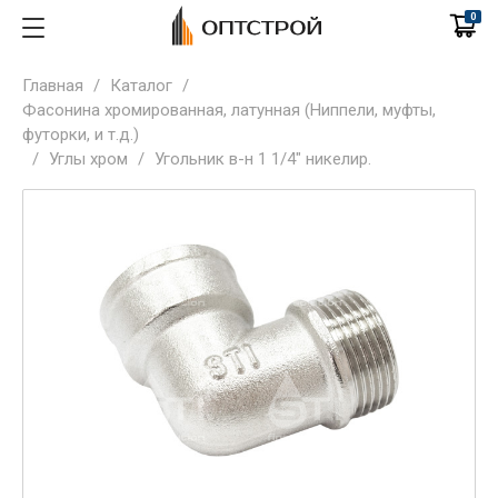
0
Главная
/
Каталог
/
Фасонина хромированная, латунная (Ниппели, муфты,
футорки, и т.д.)
/
Углы хром
/
Угольник в-н 1 1/4" никелир.