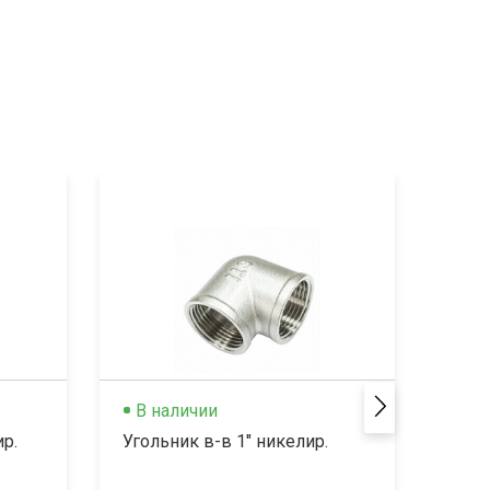
В наличии
Не
ир.
Угольник в-в 1" никелир.
Угол