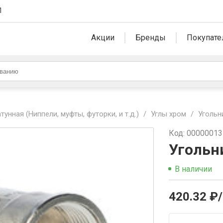
1
Акции
Бренды
Покупате
унная (Ниппели, муфты, футорки, и т.д.)
/
Углы хром
/
Угольни
Код: 0000001
Угольни
В наличии
420.32 ₽