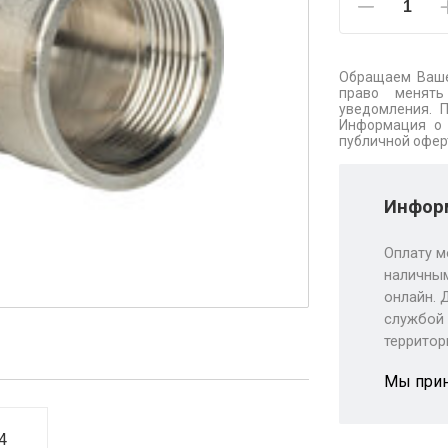
Обращаем Ваше
право менять
уведомления. 
Информация о 
публичной офер
Информ
Оплату м
наличным
онлайн. 
службой 
территор
Мы при
4