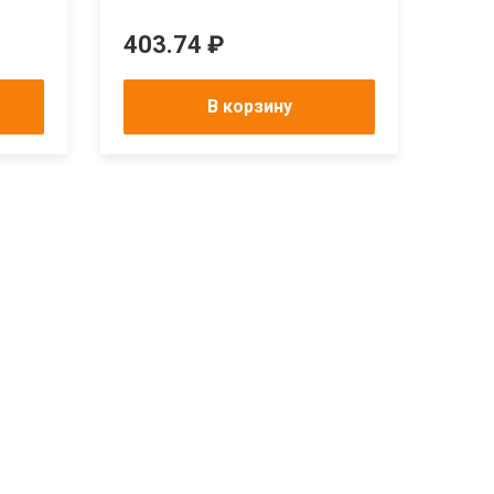
По 
403.74 ₽
В корзину