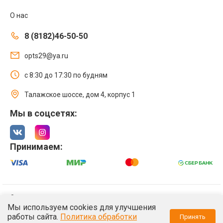
О нас
8 (8182)46-50-50
opts29@ya.ru
с 8:30 до 17:30 по будням
Талажское шоссе, дом 4, корпус 1
Мы в соцсетях:
Принимаем:
© 2021 Интернет магазин ООО «Оптстрой 29»
Мы используем cookies для улучшения
Политика обработки персональных данных
работы сайта.
Политика обработки
Принять