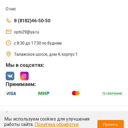
О нас
8 (8182)46-50-50
opts29@ya.ru
с 8:30 до 17:30 по будням
Талажское шоссе, дом 4, корпус 1
Мы в соцсетях:
Принимаем:
© 2021 Интернет магазин ООО «Оптстрой 29»
Мы используем cookies для улучшения
Политика обработки персональных данных
работы сайта.
Политика обработки
Принять