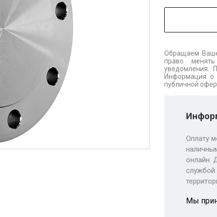
Обращаем Ваше
право менять
уведомления. 
Информация о 
публичной офер
Информ
Оплату м
наличным
онлайн. 
службой 
территор
Мы при