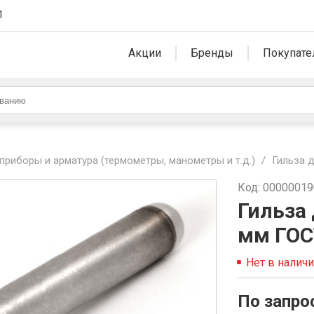
1
Акции
Бренды
Покупате
риборы и арматура (термометры, манометры и т.д.)
/
Гильза 
Код: 0000001
Гильза
мм ГОС
Нет в налич
По запро