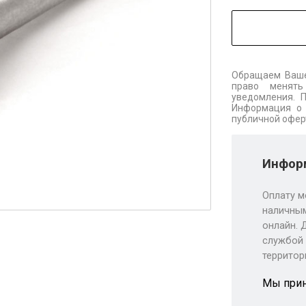
Обращаем Ваше
право менять
уведомления. 
Информация о 
публичной офер
Информ
Оплату м
наличным
онлайн. 
службой 
территор
Мы при