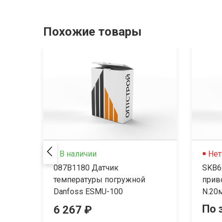
Похожие товары
В наличии
Нет
087B1180 Датчик
SKB6
температуры погружной
прив
Danfoss ESMU-100
N.20м
По 
6 267 ₽