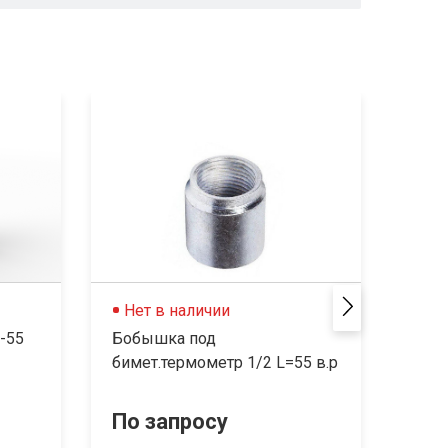
Нет в наличии
Не
-55
Бобышка под
Боб
бимет.термометр 1/2 L=55 в.р
ТМ-1
резь
По запросу
По 