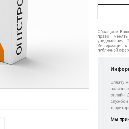
Обращаем Ваше
право менять
уведомления. 
Информация о 
публичной офер
Информ
Оплату м
наличным
онлайн. 
службой 
территор
Мы при