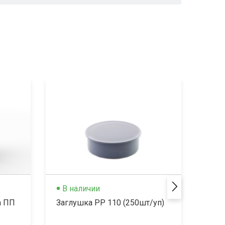
Нови
В наличии
В 
а ПП
Заглушка РР 110 (250шт/уп)
Загл